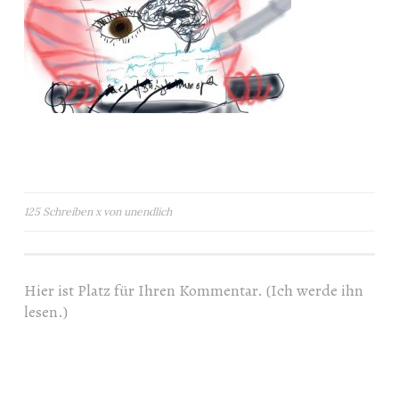
Beitragsnavigation
125 Schreiben x von unendlich
Hier ist Platz für Ihren Kommentar. (Ich werde ihn
lesen.)