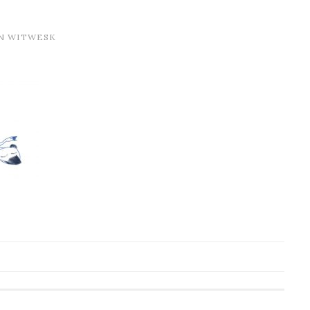
N
WITWESK