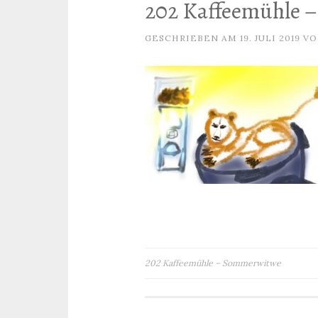
202 Kaffeemühle 
GESCHRIEBEN AM
19. JULI 2019
V
Beitragsnavigation
202 Kaffeemühle – Sommerwitwe