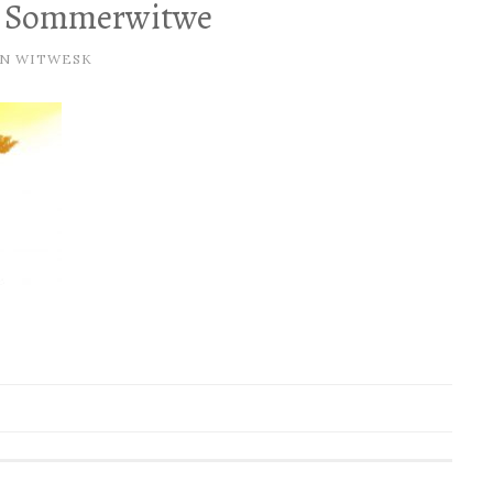
– Sommerwitwe
ON
WITWESK