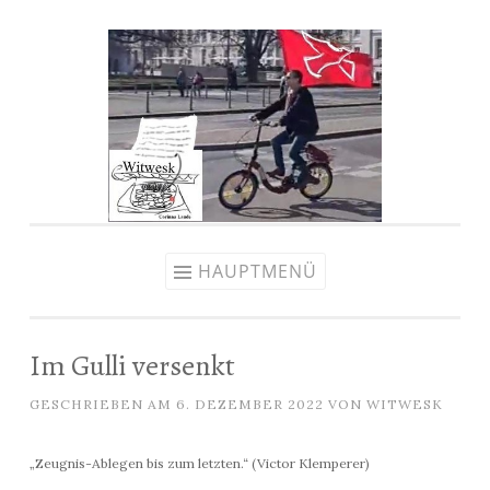
Zum
Inhalt
springen
HAUPTMENÜ
Im Gulli versenkt
GESCHRIEBEN AM
6. DEZEMBER 2022
VON
WITWESK
„Zeugnis-Ablegen bis zum letzten.“ (Victor Klemperer)