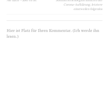
Beitragsnavigation
Nie hätte – aber es ist
Sommerferienbeginn inmitten der
Corona-Aufklärung, letztere
einstweilen folgenlos
Hier ist Platz für Ihren Kommentar. (Ich werde ihn
lesen.)