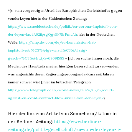
*(s. zum vorgestrigen Urteil des Europäischen Gerichtshofes gegen
vonderLeyen hier in der Süddeutschen Zeitung:
https://www.sueddeutsche.de/politik/eu-corona-impfstoff-von-
der-leyen-lux.4A92iipsgQgvBk7BrPmcAh
;
hier in der Deutschen
Welle:
https://amp.dw.com/de/eu-kommission-hat-
impfstoffvertr%C3%A4ge-unzul%C3%A4ssig-
geschw%C3%A4rzt/a-69691585
–
[ich versuche immer noch, die
Medien des Hauptteils meiner hiesigen Leserschaft zu verwenden,
was angesichts deren Regierungspropaganda-Kurs seit Jahren
immer schwer wird]; hier im britischen Telegraph:
https://www.telegraph.co.uk/world-news/2024/07/17/court-
against-eu-covid-contract-blow-ursula-von-der-leyen/
)
Hier der link zum Artikel von Sonneborn/Latour in
der Berliner Zeitung:
https://www.berliner-
zeitung.de/politik-gesellschaft/zu-von-der-leyen-ii-