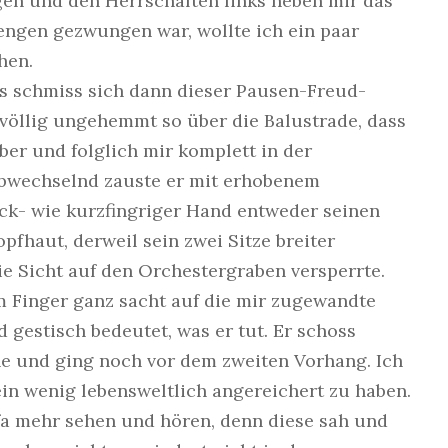
en und den Herrschaften links neben mir das
engen gezwungen war, wollte ich ein paar
hen.
s schmiss sich dann dieser Pausen-Freud-
 völlig ungehemmt so über die Balustrade, dass
ber und folglich mir komplett in der
bwechselnd zauste er mit erhobenem
k- wie kurzfingriger Hand entweder seinen
pfhaut, derweil sein zwei Sitze breiter
e Sicht auf den Orchestergraben versperrte.
m Finger ganz sacht auf die mir zugewandte
 gestisch bedeutet, was er tut. Er schoss
e und ging noch vor dem zweiten Vorhang. Ich
ein wenig lebensweltlich angereichert zu haben.
a mehr sehen und hören, denn diese sah und