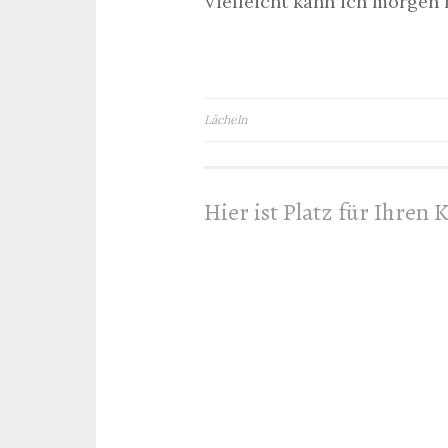
Vielleicht kann ich morgen
Beitragsnavigation
Lächeln
Hier ist Platz für Ihren