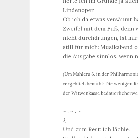
hörte ich im Grunde ja auch
Lindenoper.
Ob ich da etwas versäumt ha
Zweifel mit dem Fuß, denn w
nicht durchdrungen, ist mir
still für mich: Musikabend
die Ausgabe sinnlos, wenn n
(Um Mahlers 6. in der Philharmonie
vergeblich bemüht: Die wenigen Re
der Witwenkasse bedauerlicherwei
~ . ~ . ~
₰
Und zum Rest: Ich lächle.