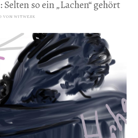
: Selten so ein „Lachen“ gehört
0
VON
WITWESK