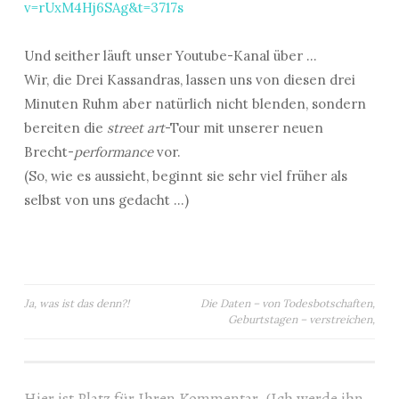
v=rUxM4Hj6SAg&t=3717s
Und seither läuft unser Youtube-Kanal über …
Wir, die Drei Kassandras, lassen uns von diesen drei
Minuten Ruhm aber natürlich nicht blenden, sondern
bereiten die
street art
-Tour mit unserer neuen
Brecht-
performance
vor.
(So, wie es aussieht, beginnt sie sehr viel früher als
selbst von uns gedacht …)
Beitragsnavigation
Ja, was ist das denn?!
Die Daten – von Todesbotschaften,
Geburtstagen – verstreichen,
Hier ist Platz für Ihren Kommentar. (Ich werde ihn