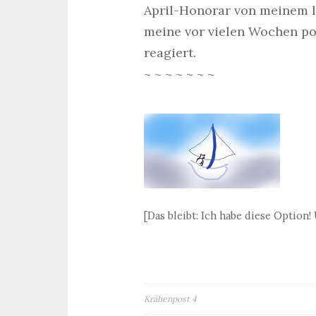
April-Honorar von meinem l
meine vor vielen Wochen post
reagiert.
~ ~ ~ ~ ~ ~ ~
[Das bleibt: Ich habe diese Option!
Beitragsnavigation
Krähenpost 4