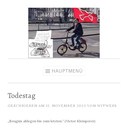
Zum
Inhalt
springen
HAUPTMENÜ
Todestag
GESCHRIEBEN AM
12. NOVEMBER 2023
VON
WITWESK
„Zeugnis ablegen bis zum letzten.“ (Victor Klemperer)